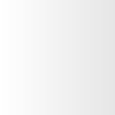
(502) 2327-6666
Guatemala
CONTÁCTANOS
Nombre
*
Correo electrónico
*