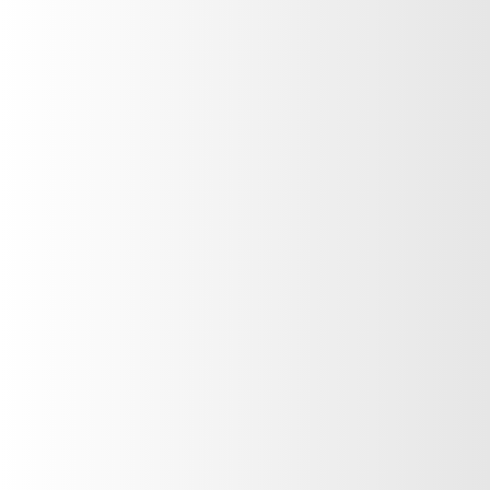
Fragancia Femenina
Soltísh
VER PRODUCTO
Fragancia Femenina