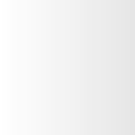
Miss Flower
VER PRODUCTO
Fragancia Femenina
Amore Mio
VER PRODUCTO