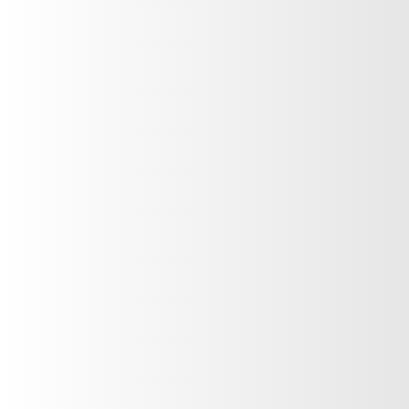
Fragancia Femenina
Delirius
VER PRODUCTO
Fragancia Femenina
Diva
VER PRODUCTO