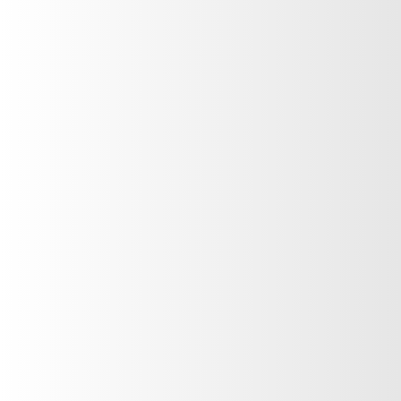
Teléfono
*
País
*
Mensaje
*
siguenos