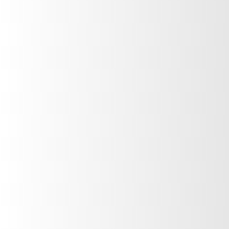
Fragancia Femenina
Vittoria
VER PRODUCTO
Fragancia Femenina