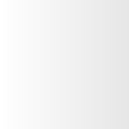
Fragancia Femenina
Gold 24 Kilates
VER PRODUCTO
Fragancia Femenina
Bella Donna
VER PRODUCTO