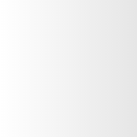
Limpieza
Ambientales
Cuidado de la ropa
Limpieza de ropa
Desinfectantes
Limpieza de vidrios
Otros
Productos para el cuidado de la
cocina