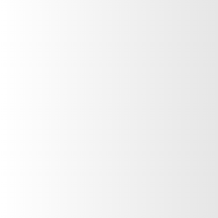
Presentacion familiar
Suscríbete a
El Mural
1 Galón
Tecnología de salón
Tratamientos específicos
Salud y Bienestar
Aromaterapia
Bálsamos y aceites
(502) 2327-6666
Cuidado pre y post natal
Golpes y cicatrices