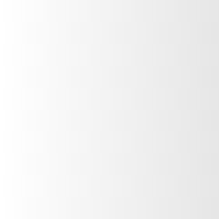
Guatemala
Piel extremadamente seca/diabetes
Reafirmantes
CONTÁCTANOS
Reductores
Nombre
*
Repelentes
Correo electrónico
*
Teléfono
*
Cuidado personal
País
*
Cuidado íntimo
Mensaje
*
Cuidado Spa
Cremas y splash