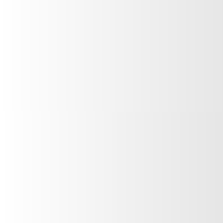
Productos para el cuidado del baño
Todo proposito
Vehículos
CATÁLOGO GUATEMALA
CATÁLOGO HONDURAS
CATÁLOGO EL SALVADOR
EL MURAL
UBICACIÓN
SÉ CONSEJERA