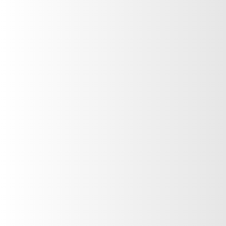
©Flushing Cosmetics Guatemala 2016 · Términos y Condiciones ·
Políticas de Privacidad y seguridad ·
Desarrollado por 3chamz
Niños
Maquillajes
Correctores
Delineadores
Desmaquillantes
Labiales
Labiales Matte
Pre y post maquillaje
Vitaminas