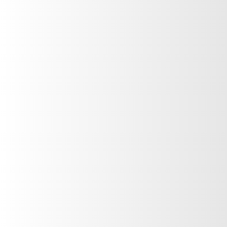
Cuidado dental
Depilación
Desodorantes
Jabones
siguenos
Tratamientos para piojos
Bebés
Niños y niñas
Código de Ética AGEVD
Bebés
Niñas