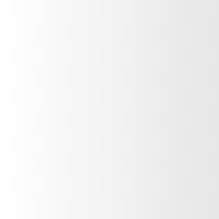
AKTIV – LAVANDA
Cremas corporales
Aromatizante Ambiental
Aktiv
Tratamientos específicos
VER PRODUCTO
Cremas blanqueadoras
Tratamiento anti ojeras
Control de grasa y acné
Autoshine - New Car
Protector solar
Aromatizante y Eliminador
Auto Shine
de Olores para Carro
Cuidado del cabello
VER PRODUCTO
Cuidado del color
Fijador para cabello