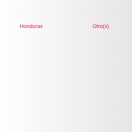
Frutal
VER PRODUCTO
Oriental
Honduras
Otro(s)
Caballero
Aromática
AKTIV – CHERRY
Fougere
Aromatizante Ambiental
Aktiv
Maderosa
VER PRODUCTO
Oriental
Cuidado de la piel
Cremas antiedad