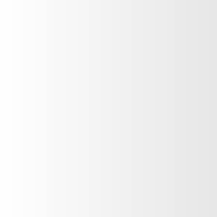
Aceite Reductor
Body Firm
VER PRODUCTO
Gel Reductor Intensivo
Vientre Plano
Body Firm
VER PRODUCTO