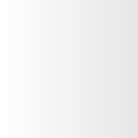
Guatemala
CONTÁCTANOS
Nombre
*
Correo electrónico
*
Teléfono
*
País
*
Mensaje
*