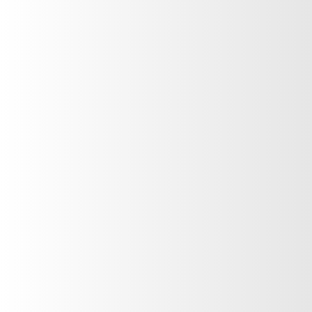
GLAMOUR con Filtro Solar y
Vitamina E
Gianna Mirela
VER PRODUCTO