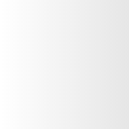
CORAL LIPS con Filtro Solar
y Vitamina E
Gianna Mirela
VER PRODUCTO