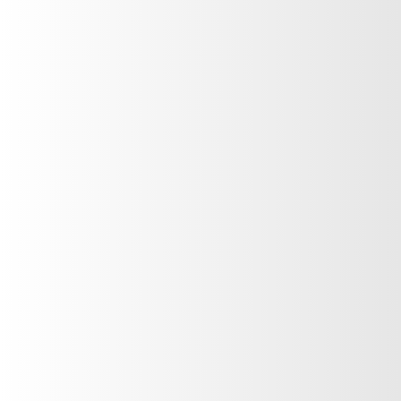
SUGAR BROWN con Filtro
Solar y Vitamina E
Gianna Mirela
VER PRODUCTO