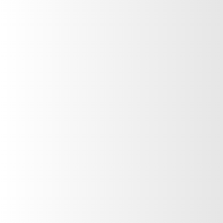
(502) 2327-6666
Guatemala
CONTÁCTANOS
Nombre
*
Teléfono
*
País
*
Correo electrónico
*