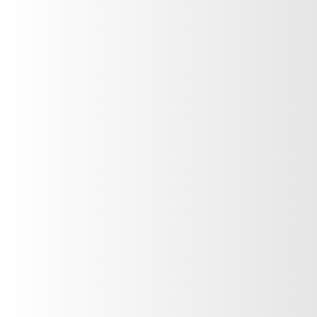
FUCSIA TENTACIÓN con
Filtro Solar y Vitamina E
Gianna Mirela
VER PRODUCTO
Crema iluminadora con
efecto bronceado
Gianna Mirela