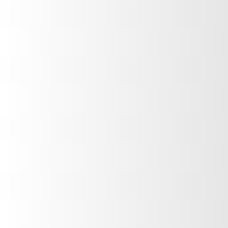
ROSA MÁGICO Con Filtro
Solar y Vitamina E
Gianna Mirela
VER PRODUCTO