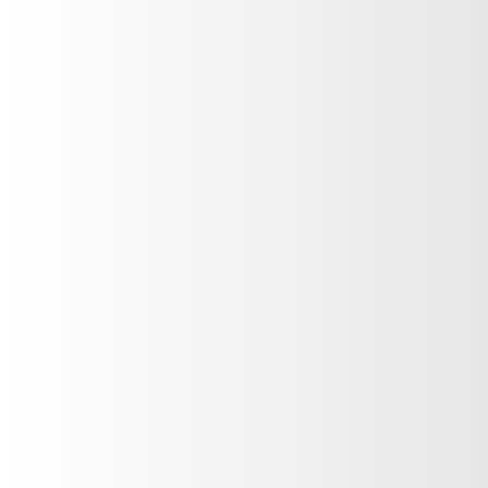
COCOA con Filtro Solar y
Vitamina E
Gianna Mirela
VER PRODUCTO