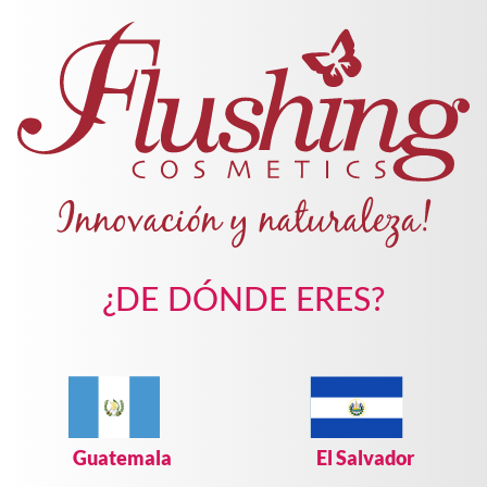
Pasar al contenido principal
Guatemala
Ingresar / Registrarse
SELECCIONA EL
PRODUCTO DE TU INTERÉS
¿DE DÓNDE ERES?
(-)
Remove Maquillajes filter
Maquillajes
Labiales (9)
Apply Labiales filter
Delineadores (5)
Apply Delineadores filter
Labiales Matte (4)
Apply Labiales Matte filter
Guatemala
El Salvador
Pre y post maquillaje (3)
Apply Pre y post maquillaje filter