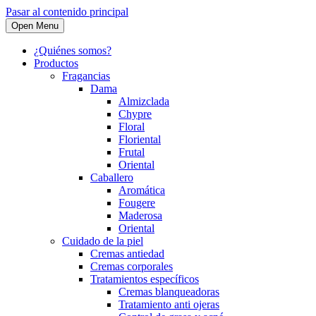
Pasar al contenido principal
Open Menu
¿Quiénes somos?
Productos
Fragancias
Dama
Almizclada
Chypre
Floral
Floriental
Frutal
Oriental
Caballero
Aromática
Fougere
Maderosa
Oriental
Cuidado de la piel
Cremas antiedad
Cremas corporales
Tratamientos específicos
Cremas blanqueadoras
Tratamiento anti ojeras