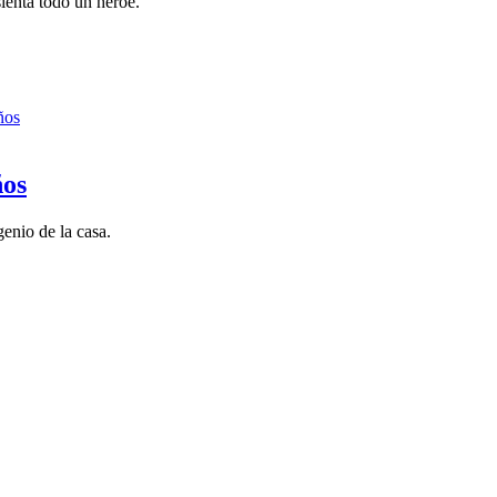
sienta todo un héroe.
ños
ños
enio de la casa.