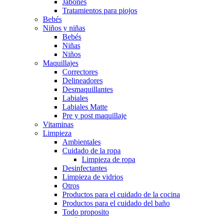
Jabones
Tratamientos para piojos
Bebés
Niños y niñas
Bebés
Niñas
Niños
Maquillajes
Correctores
Delineadores
Desmaquillantes
Labiales
Labiales Matte
Pre y post maquillaje
Vitaminas
Limpieza
Ambientales
Cuidado de la ropa
Limpieza de ropa
Desinfectantes
Limpieza de vidrios
Otros
Productos para el cuidado de la cocina
Productos para el cuidado del baño
Todo proposito