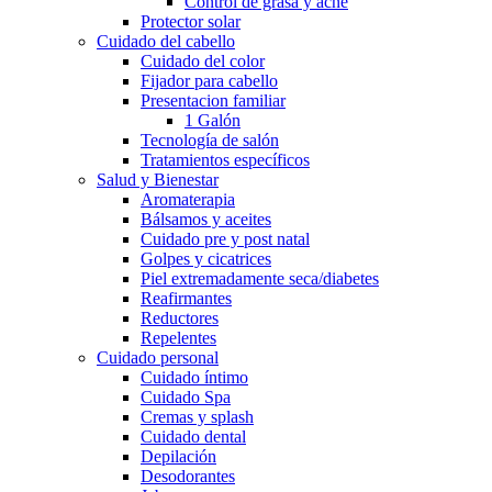
Control de grasa y acné
Protector solar
Cuidado del cabello
Cuidado del color
Fijador para cabello
Presentacion familiar
1 Galón
Tecnología de salón
Tratamientos específicos
Salud y Bienestar
Aromaterapia
Bálsamos y aceites
Cuidado pre y post natal
Golpes y cicatrices
Piel extremadamente seca/diabetes
Reafirmantes
Reductores
Repelentes
Cuidado personal
Cuidado íntimo
Cuidado Spa
Cremas y splash
Cuidado dental
Depilación
Desodorantes