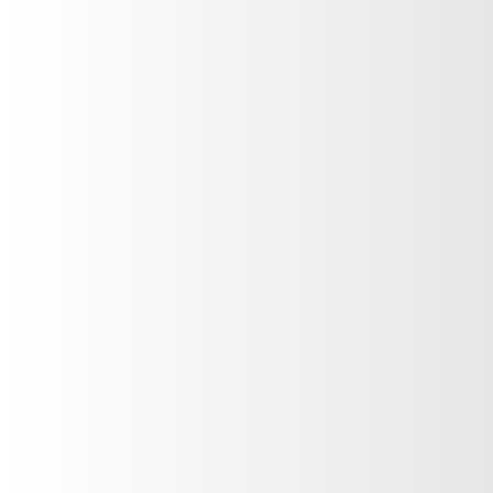
(502) 2327-6666
Guatemala
CONTÁCTANOS