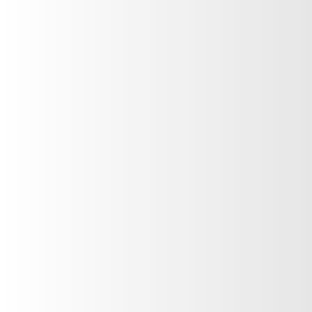
notas de
salida:
GROSELLA, FRESIA, NARANJA, MANDARINA
notas de
corazon:
AZUCENA, JAZMÍN, ROSA DE BULGARIA
notas de
fondo:
MELOCOTÓN, ÁMBAR, LIMONES