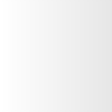
Nombre
*
Correo electrónico
*
Teléfono
*
País
*
Mensaje
*