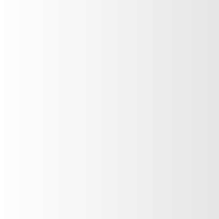
PRODUCTOS
Relacionados
Calificalo
*
Su nombre
Asunto
Comment
*