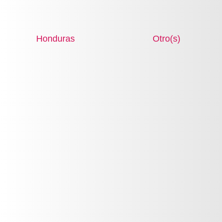
Honduras
Otro(s)
VER CATÁLOGO
DEL MES
PIRAMIDE OLFATIVA
Tabs
(SOLAPA
BENEFICIOS Y CARACTERÍSTICAS
ACTIVA)
MODO DE USO