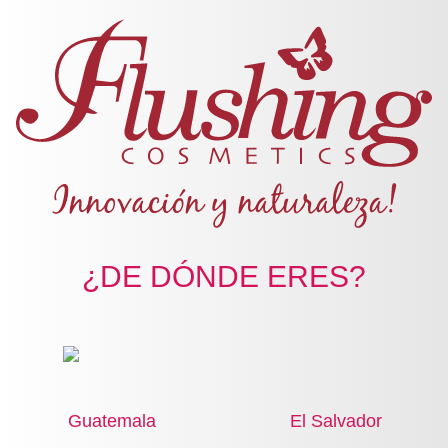
Pasar al contenido principal
CÓDIGO:
Ingresar / Registrarse
0172001
LADY BLUE
FLUSHING FOR WOMEN
Frutal
¿DE DÓNDE ERES?
Ver comentarios (0) – Agregar comentario
contenido del producto:
105ml
Siéntete libre y fresca
Guatemala
El Salvador
COMPARTE ESTE PRODUCTO