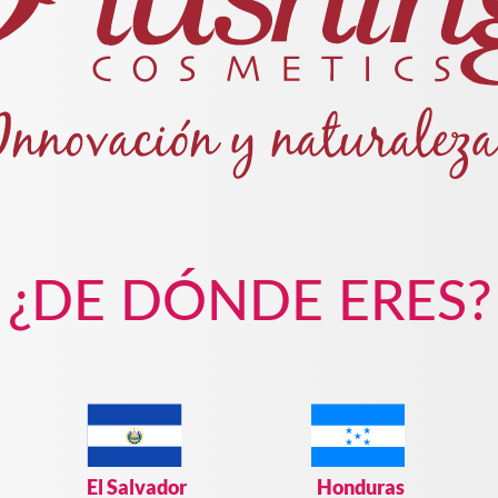
¿DE DÓNDE ERES?
Fragancia Masculina.
Adiccion 4
VER PRODUCTO
El Salvador
Honduras